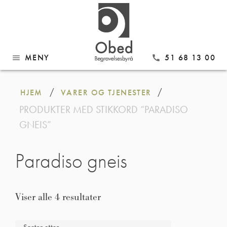
MENY
51 68 13 00
menu
call
Gå
til
/
/
HJEM
VARER OG TJENESTER
innhold
PRODUKTER MED STIKKORD “PARADISO
GNEIS”
Paradiso gneis
Viser alle 4 resultater
Sorter etter