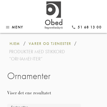
MENY
51 68 13 00
menu
call
Gå
til
/
/
HJEM
VARER OG TJENESTER
innhold
PRODUKTER MED STIKKORD
“ORNAMENTER”
Ornamenter
Viser det ene resultatet
Sorter etter