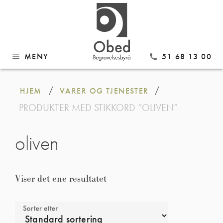
MENY
51 68 13 00
menu
call
Gå
til
/
/
HJEM
VARER OG TJENESTER
innhold
PRODUKTER MED STIKKORD “OLIVEN”
oliven
Viser det ene resultatet
Sorter etter