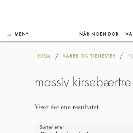
MENY
NÅR NOEN DØR
VA
menu
Gå
til
P
/
/
HJEM
VARER OG TJENESTER
innhold
massiv kirsebærtre
Viser det ene resultatet
Sorter etter