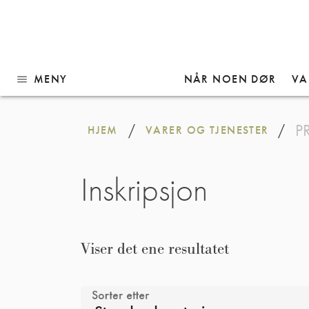
MENY
NÅR NOEN DØR
VA
menu
Gå
til
P
/
/
HJEM
VARER OG TJENESTER
innhold
Inskripsjon
Viser det ene resultatet
Sorter etter