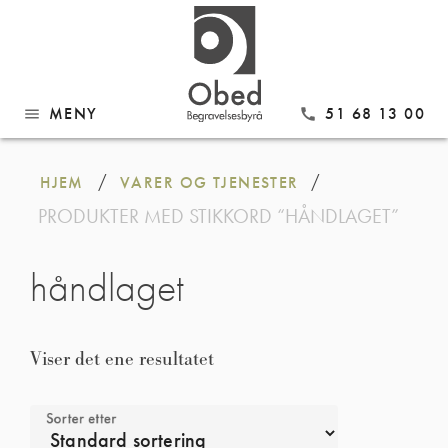
MENY
51 68 13 00
menu
call
Gå
til
/
/
HJEM
VARER OG TJENESTER
innhold
PRODUKTER MED STIKKORD “HÅNDLAGET”
håndlaget
Viser det ene resultatet
Sorter etter