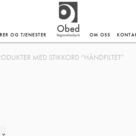
RER OG TJENESTER
OM OSS
KONTA
RODUKTER MED STIKKORD “HÅNDFILTET”