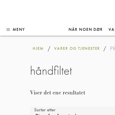
MENY
NÅR NOEN DØR
VA
menu
Gå
til
P
/
/
HJEM
VARER OG TJENESTER
innhold
håndfiltet
Viser det ene resultatet
Sorter etter