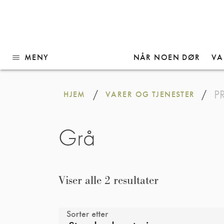
MENY
NÅR NOEN DØR
VA
menu
Gå
til
P
/
/
HJEM
VARER OG TJENESTER
innhold
Grå
Viser alle 2 resultater
Sorter etter