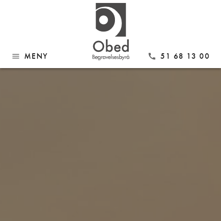
MENY
51 68 13 00
menu
call