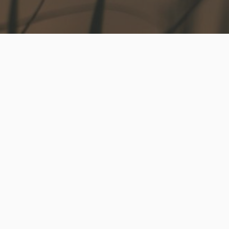
Seremoni
Obed Stavanger Begravelsesbyrå er blant de største i
Rogaland, og har et omfattende utvalg av kister,
urner, gravsteiner, bårebuketter og sanghefter, samt
en rekke andre produkter knyttet til gravferd og
sorgbearbeiding, blant annet gravlys, gravlykter og
sorglitteratur.