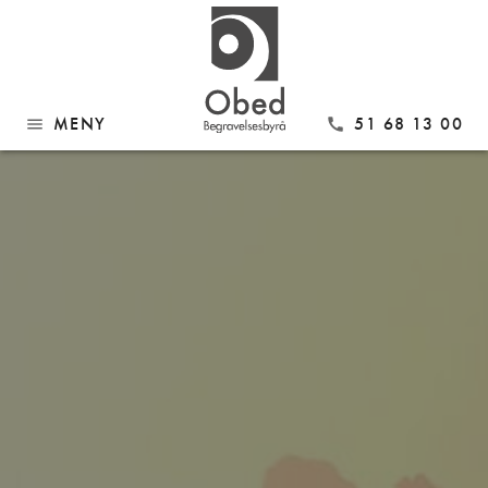
MENY
51 68 13 00
menu
call