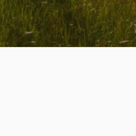
Seremoni
Vi står for arrangementet i din lokale kirke, eller
dersom det er en ikke-kirkelig seremoni, det
seremonistedet i Gjesdal du foretrekker. Her kan vi
også tilby eget seremonisted ved vårt hovedkontor på