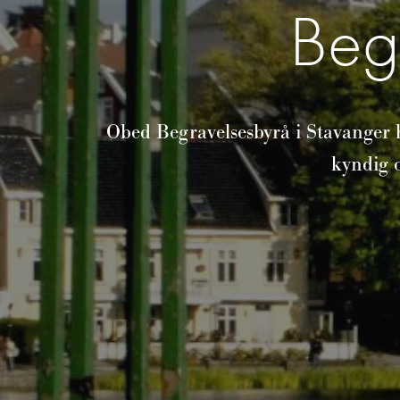
Beg
Obed Begravelsesbyrå i Stavanger 
kyndig o