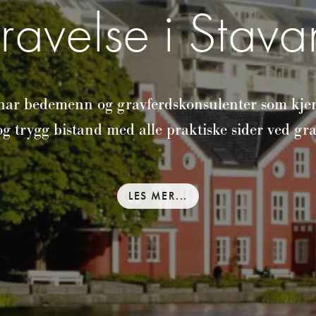
ravelse i Stava
har bedemenn og gravferdskonsulenter som kje
g trygg bistand med alle praktiske sider ved gr
LES MER...