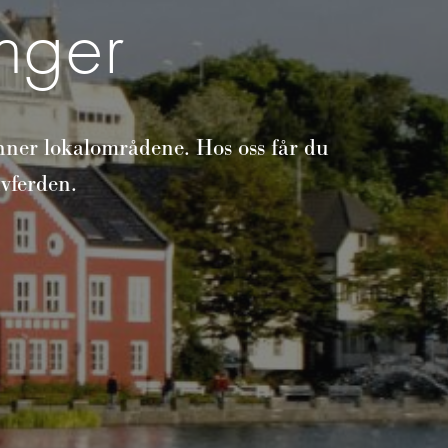
nger
nner lokalområdene. Hos oss får du
avferden.