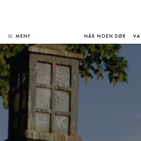
MENY
NÅR NOEN DØR
VA
menu