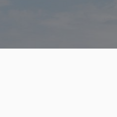
Seremoni
Obed Begravelsesbyrå er blant de største i Rogaland,
og har et omfattende utvalg av kister, urner,
gravsteiner, bårebuketter og sanghefter, samt en