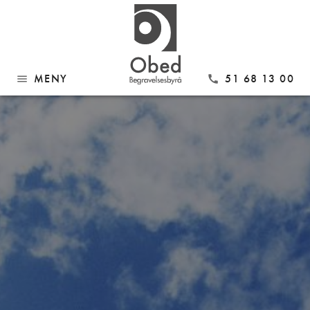
MENY
51 68 13 00
menu
call