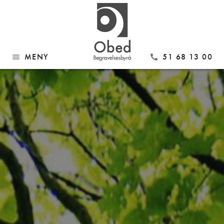
MENY
51 68 13 00
menu
call