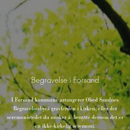
Begravelse i Forsand
I Forsand kommune arrangerer Obed Sandnes
Begravelsesbyrå gravferden i kirken, eller det
seremonistedet du ønsker å benytte dersom det er
en ikke-kirkelig seremoni.